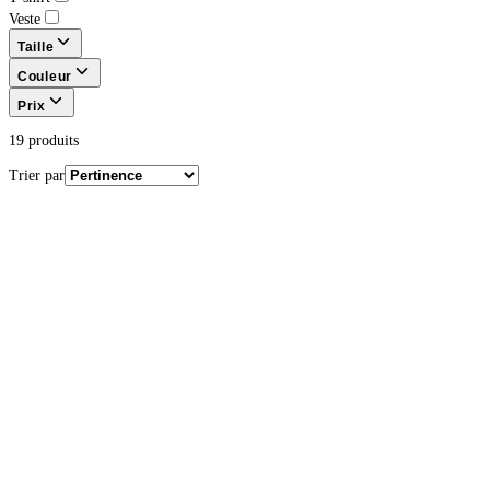
Veste
Taille
Couleur
Prix
19
produit
s
Trier par