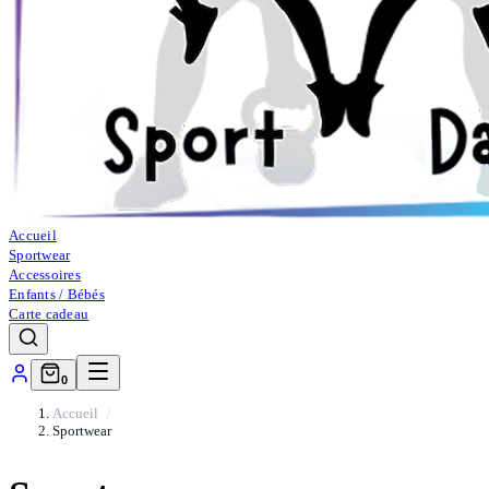
Accueil
Sportwear
Accessoires
Enfants / Bébés
Carte cadeau
0
Accueil
Sportwear