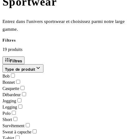
Sportwear
Entrez dans l'univers sportswear et choisissez parmi notre large
gamme.
Filtres
19
produit
s
Filtres
Type de produit
Bob
Bonnet
Casquette
Débardeur
Jogging
Legging
Polo
Short
Survêtement
Sweat à capuche
T-shirt