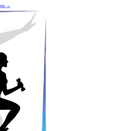
-en
→