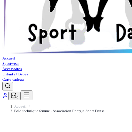
Accueil
Sportwear
Accessoires
Enfants / Bébés
Carte cadeau
0
Accueil
Polo technique femme - Association Energie Sport Danse