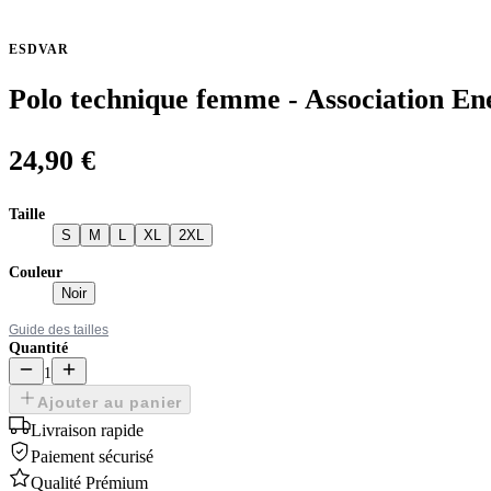
ESDVAR
Polo technique femme - Association En
24,90 €
Taille
S
M
L
XL
2XL
Couleur
Noir
Guide des tailles
Quantité
1
Ajouter au panier
Livraison rapide
Paiement sécurisé
Qualité Prémium