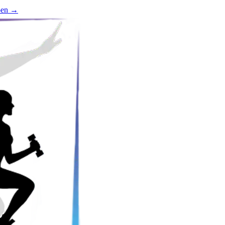
-en
→