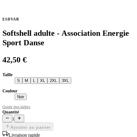
ESDVAR
Softshell adulte - Association Energie
Sport Danse
42,50 €
Taille
S
M
L
XL
2XL
3XL
Couleur
Noir
Guide des tailles
Quantité
1
Ajouter au panier
Livraison rapide