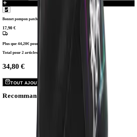
Bonnet pompon patch - Association Energie Sport Danse
17,90 €
Plus que
44,20€
pour la livraison gratuite
Total pour
2
articles
34,80 €
TOUT AJOUTER AU PANIER
Recommandations pour vous