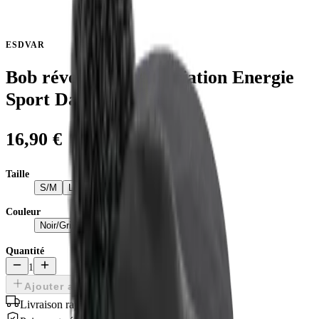
ESDVAR
Bob réversible - Association Energie
Sport Danse
16,90 €
Taille
S/M
L/XL
Couleur
Noir/Gris
Quantité
1
Ajouter au panier
Livraison rapide