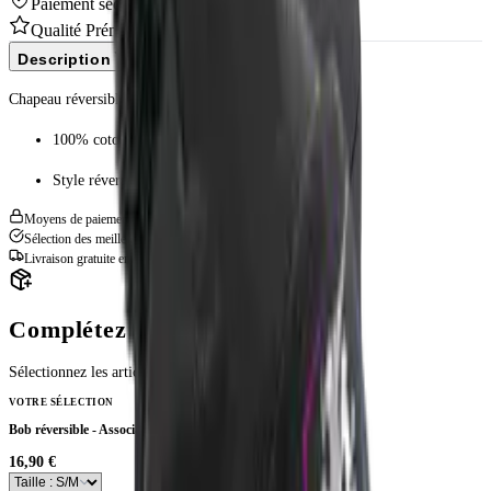
Paiement sécurisé
Qualité Prémium
Description
Chapeau réversible BEECHFIELD.
100% coton (twill)
Style réversible étiquette adhésive détachable
Moyens de paiement sécurisés
Sélection des meilleurs produits textiles
Livraison gratuite en point relais à partir de 79€
Complétez votre look
Sélectionnez les articles à ajouter avec votre produit
VOTRE SÉLECTION
Bob réversible - Association Energie Sport Danse
16,90 €