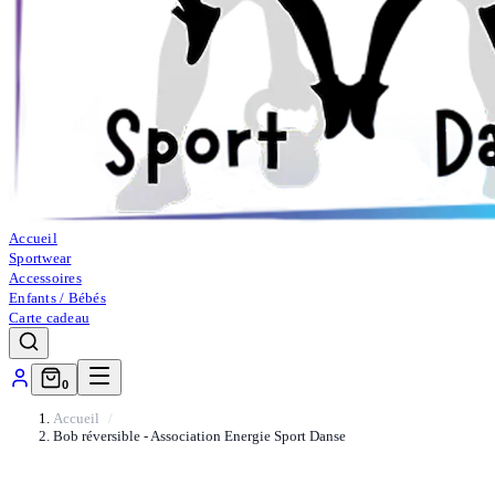
Accueil
Sportwear
Accessoires
Enfants / Bébés
Carte cadeau
0
Accueil
Bob réversible - Association Energie Sport Danse